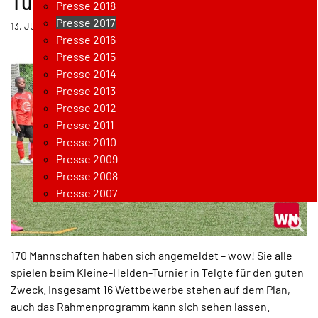
Turnier in Telgte
Presse 2018
Presse 2017
13. JUNI 2017
Presse 2016
Presse 2015
Presse 2014
Presse 2013
Presse 2012
Presse 2011
Presse 2010
Presse 2009
Presse 2008
Presse 2007
170 Mannschaften haben sich angemeldet – wow! Sie alle
spielen beim Kleine-Helden-Turnier in Telgte für den guten
Zweck. Insgesamt 16 Wettbewerbe stehen auf dem Plan,
auch das Rahmenprogramm kann sich sehen lassen.